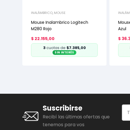
INALÁMBRICO
,
MOUSE
INALÁM
Mouse Inalambrico Logitech
Mouse
M280 Rojo
Azul
$
22.155,00
$
36.3
3
cuotas de
$7.385,00
SIN INTERÉS
Suscribirse
Recibí las últimas ofertas que
tenemos para vos