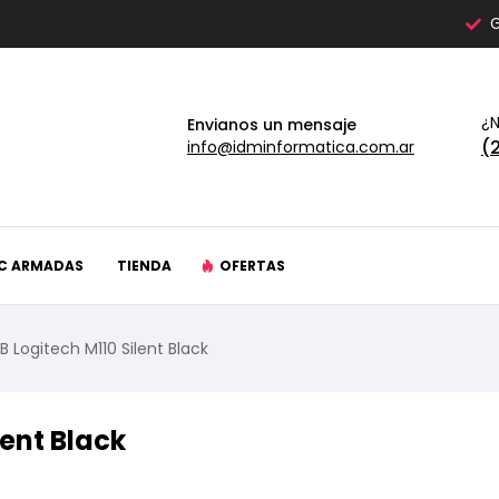
G
¿N
Envianos un mensaje
(
info@idminformatica.com.ar
C ARMADAS
TIENDA
OFERTAS
 Logitech M110 Silent Black
ent Black