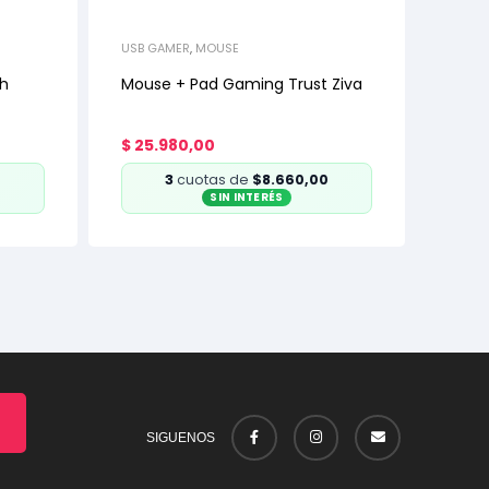
USB GAMER
,
MOUSE
ch
Mouse + Pad Gaming Trust Ziva
$
25.980,00
0
3
cuotas de
$8.660,00
SIN INTERÉS
SIGUENOS