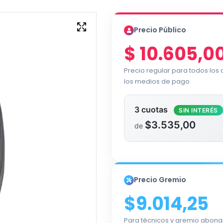
Precio Público
$
10.605,0
Precio regular para todos los
los medios de pago
3 cuotas
SIN INTERÉS
$3.535,00
de
Precio Gremio
$9.014,25
Para técnicos y gremio abona