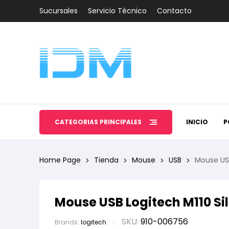
Sucursales
Servicio Técnico
Contacto
CATEGORÍAS PRINCIPALES
INICIO
P
Home Page
Tienda
Mouse
USB
Mouse USB
Mouse USB Logitech M110 Sil
SKU:
910-006756
Brands:
logitech