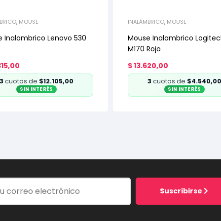
BRICO
,
MOUSE
INALÁMBRICO
,
MOUSE
 Inalambrico Lenovo 530
Mouse Inalambrico Logite
M170 Rojo
15,00
$
13.620,00
3
cuotas de
$12.105,00
3
cuotas de
$4.540,0
SIN INTERÉS
SIN INTERÉS
Suscribirse