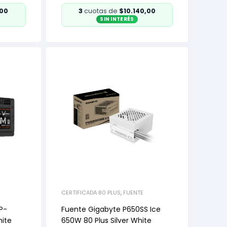
,00
3
cuotas de
$10.140,00
SIN INTERÉS
CERTIFICADA 80 PLUS
,
FUENTE
P-
Fuente Gigabyte P650SS Ice
ite
650W 80 Plus Silver White