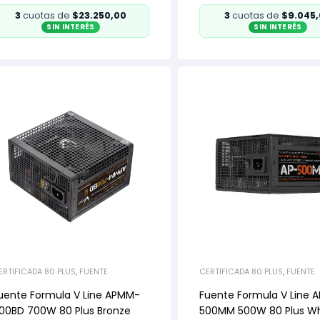
3
cuotas de
$23.250,00
3
cuotas de
$9.045
SIN INTERÉS
SIN INTERÉS
ERTIFICADA 80 PLUS
,
FUENTE
CERTIFICADA 80 PLUS
,
FUENTE
uente Formula V Line APMM-
Fuente Formula V Line A
00BD 700W 80 Plus Bronze
500MM 500W 80 Plus Wh