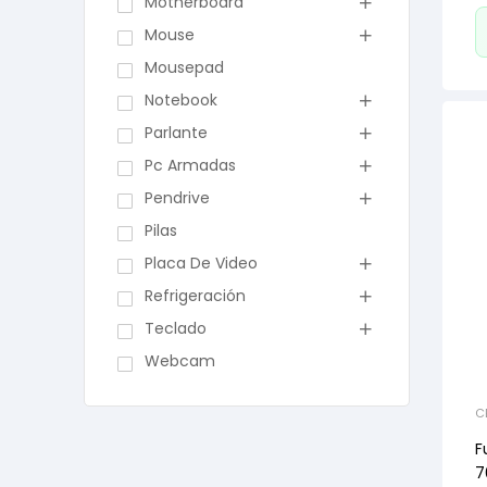
Motherboard
Mouse
Mousepad
Notebook
Parlante
Pc Armadas
Pendrive
Pilas
Placa De Video
Refrigeración
Teclado
Webcam
C
F
7