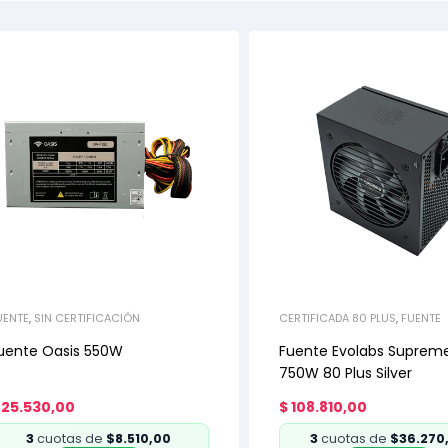
UENTE
,
SIN CERTIFICACIÓN
CERTIFICADA 80 PLUS
,
FUENTE
uente Oasis 550W
Fuente Evolabs Supreme
750W 80 Plus Silver
25.530,00
$
108.810,00
3
cuotas de
$8.510,00
3
cuotas de
$36.270