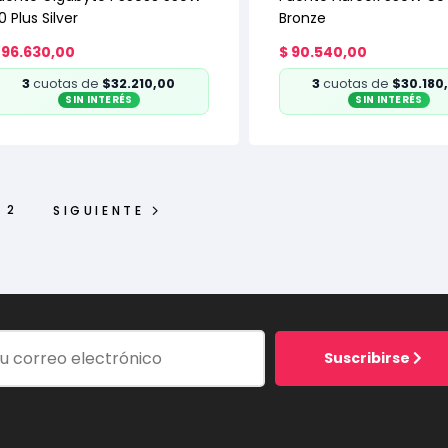
0 Plus Silver
Bronze
96.630,00
$
90.540,00
3
cuotas de
$32.210,00
3
cuotas de
$30.180
SIN INTERÉS
SIN INTERÉS
2
SIGUIENTE
Suscribirse