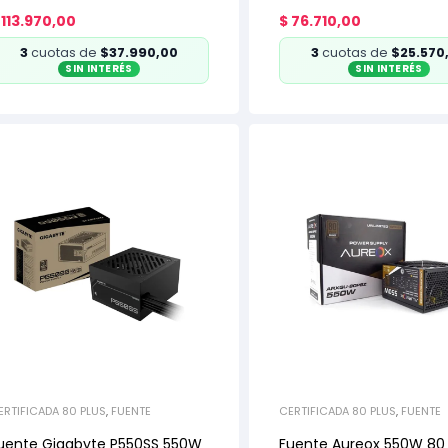
113.970,00
$
76.710,00
3
cuotas de
$37.990,00
3
cuotas de
$25.570
SIN INTERÉS
SIN INTERÉS
ERTIFICADA 80 PLUS
,
FUENTE
CERTIFICADA 80 PLUS
,
FUENTE
uente Gigabyte P550SS 550W
Fuente Aureox 550W 80 