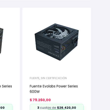
FUENTE
,
SIN CERTIFICACIÓN
 Series
Fuente Evolabs Power Series
600W
$
79.260,00
,00
3
cuotas de
$26.420,00