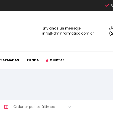
G
¿N
Envianos un mensaje
(
info@idminformatica.com.ar
C ARMADAS
TIENDA
OFERTAS