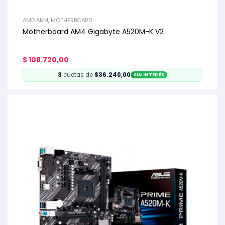
AMD AM4
,
MOTHERBOARD
Motherboard AM4 Gigabyte A520M-K V2
$
108.720,00
3
cuotas de
$36.240,00
SIN INTERÉS