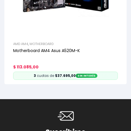
AMD AM4
,
MOTHERBOARD
Motherboard AM4 Asus A520M-K
$
113.085,00
3
cuotas de
$37.695,00
SIN INTERÉS