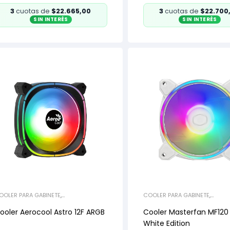
3
cuotas de
$22.665,00
3
cuotas de
$22.700
SIN INTERÉS
SIN INTERÉS
OOLER PARA GABINETE
,
COOLER PARA GABINETE
,
EFRIGERACIÓN
REFRIGERACIÓN
ooler Aerocool Astro 12F ARGB
Cooler Masterfan MF120
White Edition