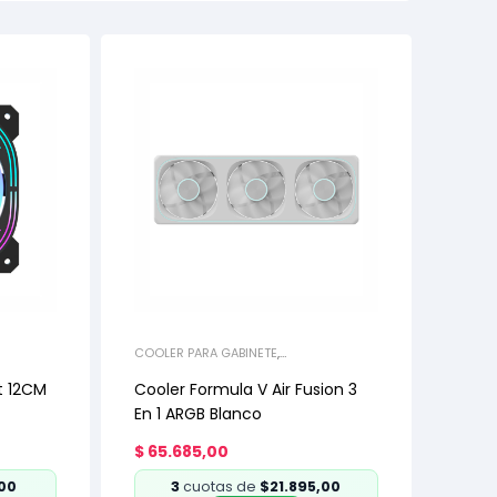
COOLER PARA GABINETE
,
REFRIGERACIÓN
t 12CM
Cooler Formula V Air Fusion 3
En 1 ARGB Blanco
$
65.685,00
,00
3
cuotas de
$21.895,00