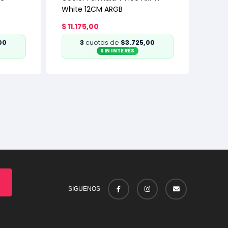
White 12CM ARGB
$
11.175,00
00
3
cuotas de
$3.725,00
SIN INTERÉS
SIGUENOS