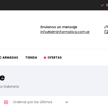
G
¿N
Envianos un mensaje
(
info@idminformatica.com.ar
C ARMADAS
TIENDA
OFERTAS
te
ra Gabinete