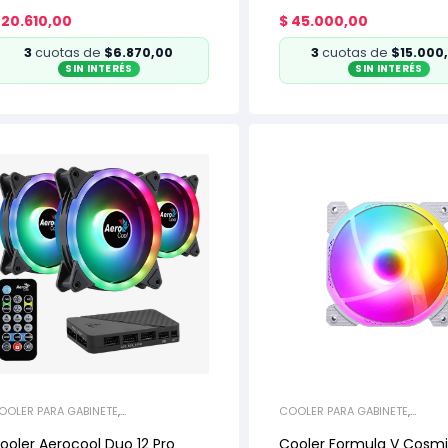
20.610,00
$
45.000,00
3
cuotas de
$6.870,00
3
cuotas de
$15.000
SIN INTERÉS
SIN INTERÉS
OOLER PARA GABINETE
,
COOLER PARA GABINETE
,
EFRIGERACIÓN
REFRIGERACIÓN
ooler Aerocool Duo 12 Pro
Cooler Formula V Cosm