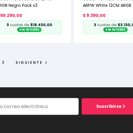
RGB Negro Pack x3
ARPW White 12CM ARGB
55.290,00
$
9.390,00
3
cuotas de
$18.430,00
3
cuotas de
$3.130,
SIN INTERÉS
SIN INTERÉS
2
SIGUIENTE
Suscribirse