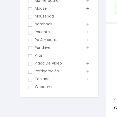
Motherboard
Mouse
Mousepad
Notebook
Parlante
Pc Armadas
Pendrive
Pilas
Placa De Video
Refrigeración
Teclado
Webcam
C
R
C