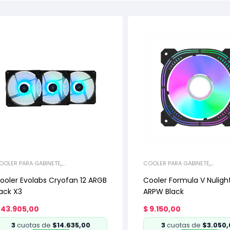
OOLER PARA GABINETE
,
COOLER PARA GABINETE
,
EFRIGERACIÓN
REFRIGERACIÓN
ooler Evolabs Cryofan 12 ARGB
Cooler Formula V Nuligh
ack X3
ARPW Black
43.905,00
$
9.150,00
3
cuotas de
$14.635,00
3
cuotas de
$3.050