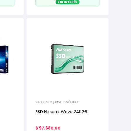
SIN INTERÉS
240
,
DISCO
,
DISCO SÓLIDO
SSD Hiksemi Wave 240GB
$
97.680,00