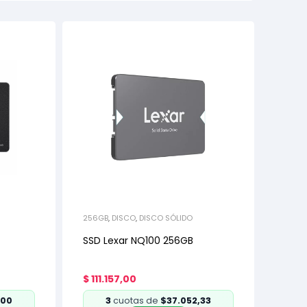
256GB
,
DISCO
,
DISCO SÓLIDO
SSD Lexar NQ100 256GB
$
111.157,00
,00
3
cuotas de
$37.052,33