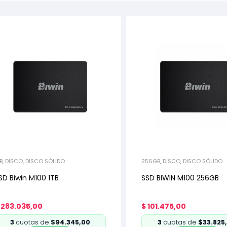
B
,
DISCO
,
DISCO SÓLIDO
256GB
,
DISCO
,
DISCO SÓLIDO
SD Biwin M100 1TB
SSD BIWIN M100 256GB
283.035,00
$
101.475,00
3
cuotas de
$94.345,00
3
cuotas de
$33.825