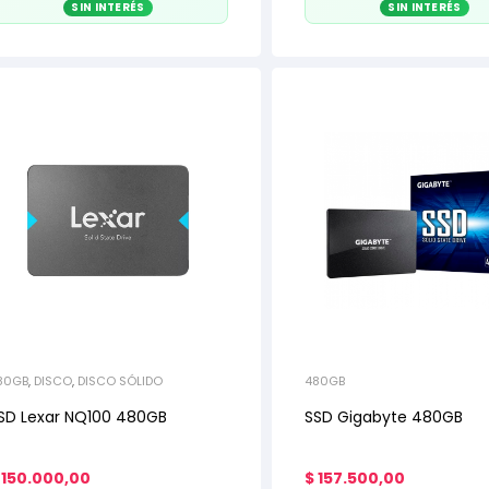
SIN INTERÉS
SIN INTERÉS
80GB
,
DISCO
,
DISCO SÓLIDO
480GB
SD Lexar NQ100 480GB
SSD Gigabyte 480GB
150.000,00
$
157.500,00