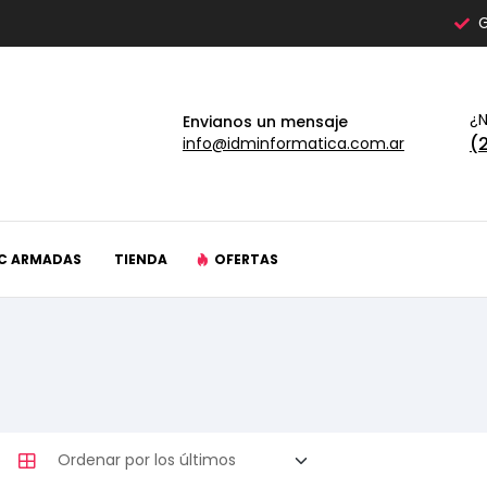
G
¿N
Envianos un mensaje
(
info@idminformatica.com.ar
C ARMADAS
TIENDA
OFERTAS