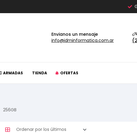
G
¿N
Envianos un mensaje
(
info@idminformatica.com.ar
C ARMADAS
TIENDA
OFERTAS
256GB