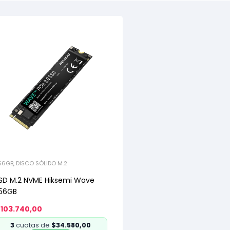
56GB
,
DISCO SÓLIDO M.2
SD M.2 NVME Hiksemi Wave
56GB
103.740,00
3
cuotas de
$34.580,00