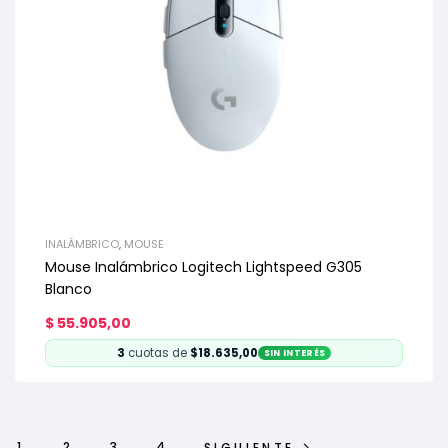
INALÁMBRICO
,
MOUSE
Mouse Inalámbrico Logitech Lightspeed G305
Blanco
$
55.905,00
3
cuotas de
$18.635,00
SIN INTERÉS
1
2
3
4
SIGUIENTE