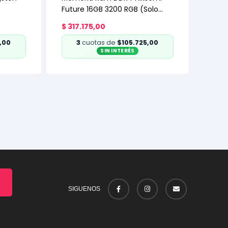
Future 16GB 3200 RGB (Solo
con PC armada)
$
317.175,00
,00
3
cuotas de
$105.725,00
SIN INTERÉS
SIGUENOS