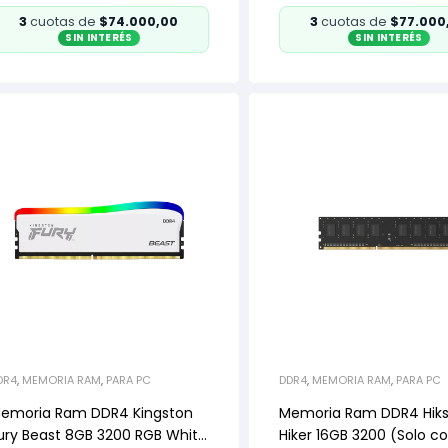
3
cuotas de
$74.000,00
3
cuotas de
$77.000
SIN INTERÉS
SIN INTERÉS
DR4
,
MEMORIA RAM
,
PARA PC
DDR4
,
MEMORIA RAM
,
PARA PC
emoria Ram DDR4 Kingston
Memoria Ram DDR4 Hik
ury Beast 8GB 3200 RGB White
Hiker 16GB 3200 (Solo c