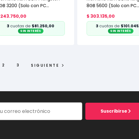
GB 3200 (Solo con PC
8GB 5600 (Solo con PC
rmada)
armada)
243.750,00
$
303.135,00
3
cuotas de
$81.250,00
3
cuotas de
$101.045
SIN INTERÉS
SIN INTERÉS
2
3
SIGUIENTE
Suscribirse