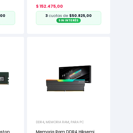
armada)
$
152.475,00
,00
3
cuotas de
$50.825,00
SIN INTERÉS
DDR4
,
MEMORIA RAM
,
PARA PC
gston
Memoria Ram DDR4 Hiksemi