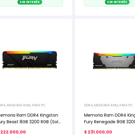
SIN INTERÉS
SIN INTERÉS
DR4
,
MEMORIA RAM
,
PARA PC
DDR4
,
MEMORIA RAM
,
PARA PC
emoria Ram DDR4 Kingston
Memoria Ram DDR4 Kin
ury Beast 8GB 3200 RGB (Solo
Fury Renegade 8GB 320
on PC armada)
(Solo con PC armada)
222.000,00
$
231.000,00