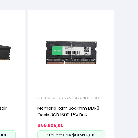
DDR3
,
MEMORIA RAM
,
PARA NOTEBOOK
air
Memoria Ram Sodimm DDR3
Oasis 8GB 1600 1.5V Bulk
$
56.805,00
,00
3
cuotas de
$18.935,00