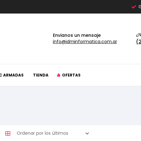
G
¿N
Envianos un mensaje
(
info@idminformatica.com.ar
C ARMADAS
TIENDA
OFERTAS