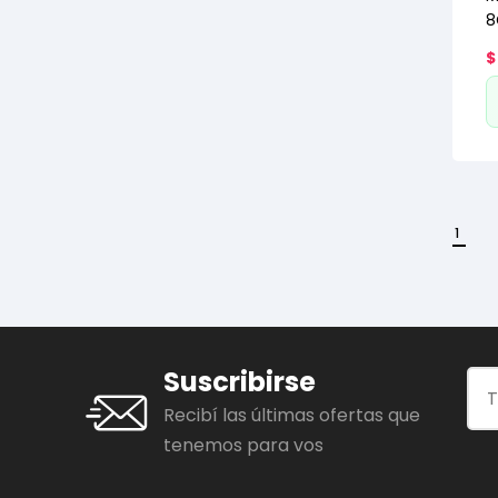
8
a
$
1
Suscribirse
Recibí las últimas ofertas que
tenemos para vos