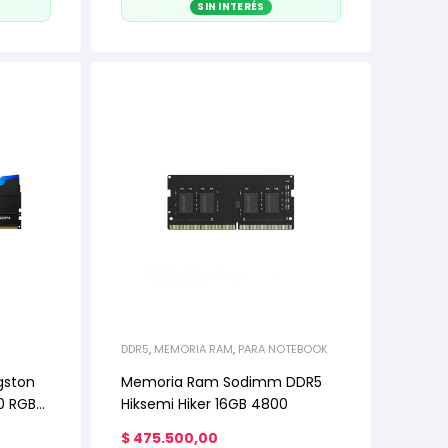
SIN INTERÉS
DDR5
,
MEMORIA RAM
,
PARA NOTEBOOK
gston
Memoria Ram Sodimm DDR5
0 RGB
Hiksemi Hiker 16GB 4800
$
475.500,00