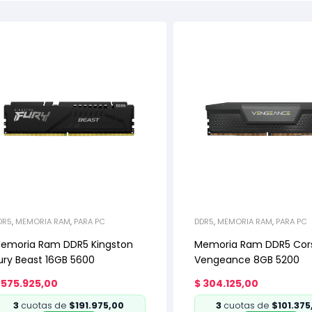
DR5
,
MEMORIA RAM
,
PARA PC
DDR5
,
MEMORIA RAM
,
PARA PC
emoria Ram DDR5 Kingston
Memoria Ram DDR5 Cors
ury Beast 16GB 5600
Vengeance 8GB 5200
575.925,00
$
304.125,00
3
cuotas de
$191.975,00
3
cuotas de
$101.375