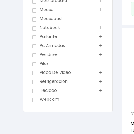
Motherboard
Mouse
Mousepad
Notebook
Parlante
Pc Armadas
Pendrive
Pilas
Placa De Video
Refrigeración
Teclado
Webcam
D
M
F