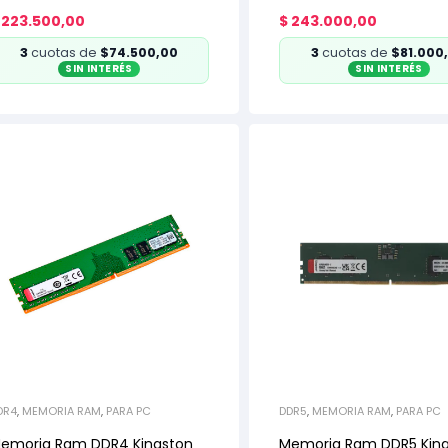
Solo con PC armada)
armada)
223.500,00
$
243.000,00
3
cuotas de
$74.500,00
3
cuotas de
$81.000
SIN INTERÉS
SIN INTERÉS
DR4
,
MEMORIA RAM
,
PARA PC
DDR5
,
MEMORIA RAM
,
PARA PC
emoria Ram DDR4 Kingston
Memoria Ram DDR5 Kin