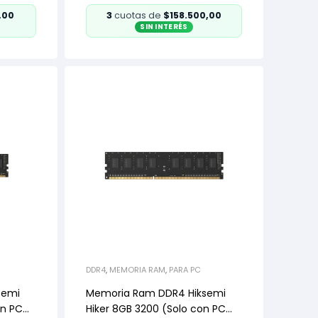
,00
3
cuotas de
$158.500,00
SIN INTERÉS
DDR4
,
MEMORIA RAM
,
PARA PC
semi
Memoria Ram DDR4 Hiksemi
on PC
Hiker 8GB 3200 (Solo con PC