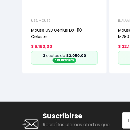
USB
,
MOUSE
INALÁM
Mouse USB Genius DX-110
Mouse
Celeste
M280 
$
6.150,00
$
22.1
3
cuotas de
$2.050,00
SIN INTERÉS
Suscribirse
Recibí las últimas ofertas que