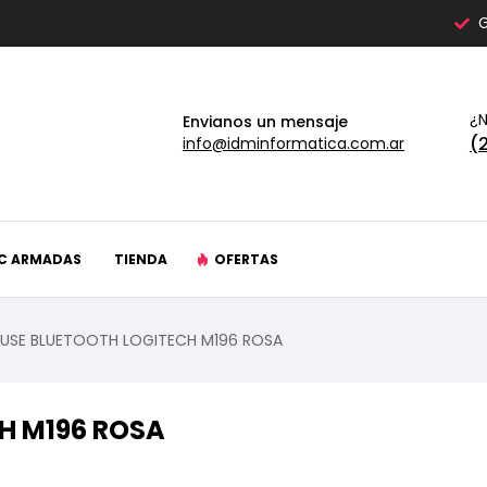
G
¿N
Envianos un mensaje
(
info@idminformatica.com.ar
C ARMADAS
TIENDA
OFERTAS
USE BLUETOOTH LOGITECH M196 ROSA
H M196 ROSA