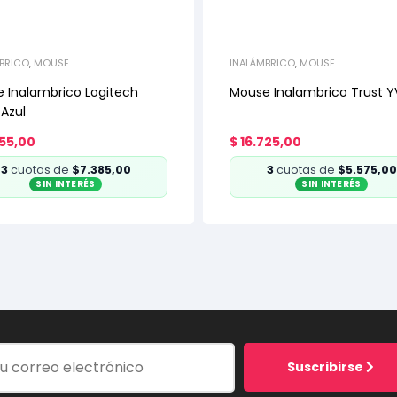
BRICO
,
MOUSE
INALÁMBRICO
,
MOUSE
 Inalambrico Logitech
Mouse Inalambrico Trust Y
Azul
55,00
$
16.725,00
3
cuotas de
$7.385,00
3
cuotas de
$5.575,00
SIN INTERÉS
SIN INTERÉS
Suscribirse