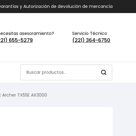
arantías y Autorización de devolución de mercancía
ecesitas asesoramiento?
Servicio Técnico
221) 655-5279
(221) 364-6750
nk Archer TX55E AX3000