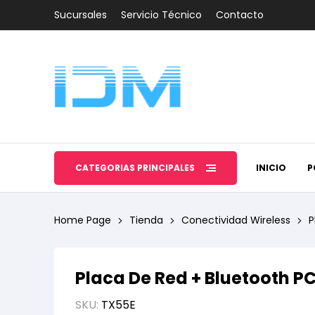
Sucursales
Servicio Técnico
Contacto
CATEGORÍAS PRINCIPALES
INICIO
P
Home Page
Tienda
Conectividad Wireless
P
Placa De Red + Bluetooth P
SKU:
TX55E