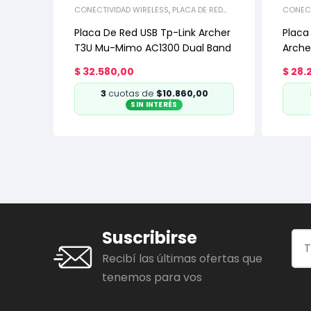
CONECTIVIDAD WIRELESS
,
PLACA DE RED
CONECT
USB
PCI EX
Placa De Red USB Tp-Link Archer
Placa
T3U Mu-Mimo AC1300 Dual Band
Arche
$
32.580,00
$
28.
3
cuotas de
$10.860,00
SIN INTERÉS
Suscribirse
Recibí las últimas ofertas que
tenemos para vos