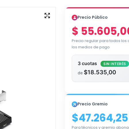
Precio Público
$
55.605,0
Precio regular para todos los
los medios de pago
3 cuotas
SIN INTERÉS
$18.535,00
de
Precio Gremio
$47.264,25
Para técnicos y gremio abona