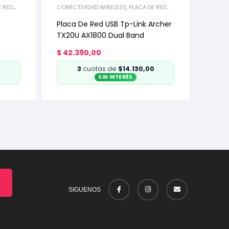
E RED
CONECTIVIDAD WIRELESS
,
PLACA DE RED
USB
s
Placa De Red USB Tp-Link Archer
TX20U AX1800 Dual Band
$
42.390,00
0
3
cuotas de
$14.130,00
SIN INTERÉS
SIGUENOS