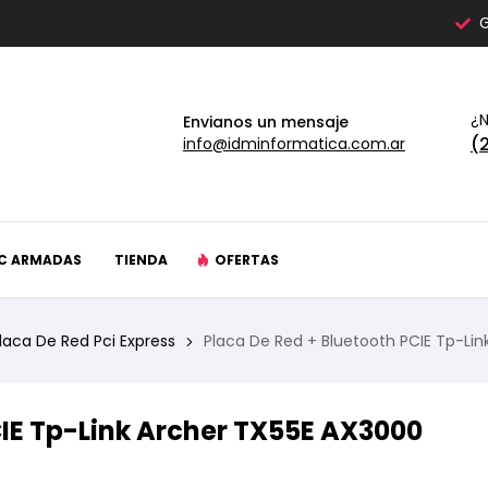
G
¿N
Envianos un mensaje
(
info@idminformatica.com.ar
C ARMADAS
TIENDA
OFERTAS
laca De Red Pci Express
Placa De Red + Bluetooth PCIE Tp-Li
CIE Tp-Link Archer TX55E AX3000