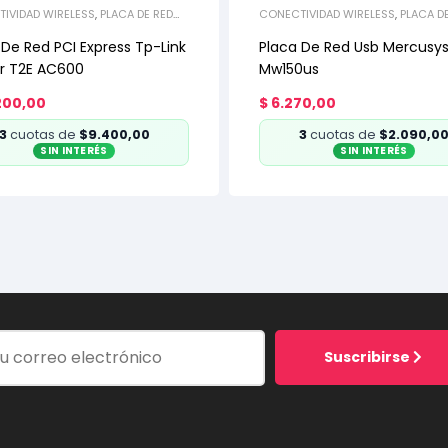
IVIDAD WIRELESS
,
PLACA DE RED
CONECTIVIDAD WIRELESS
,
PLACA D
PRESS
USB
 De Red PCI Express Tp-Link
Placa De Red Usb Mercusy
r T2E AC600
Mw150us
200,00
$
6.270,00
3
cuotas de
$9.400,00
3
cuotas de
$2.090,0
SIN INTERÉS
SIN INTERÉS
Suscribirse