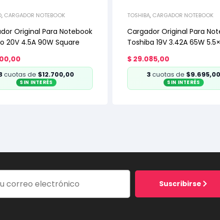
O
,
CARGADOR NOTEBOOK
TOSHIBA
,
CARGADOR NOTEBOOK
dor Original Para Notebook
Cargador Original Para No
o 20V 4.5A 90W Square
Toshiba 19V 3.42A 65W 5.5×
100,00
$
29.085,00
3
cuotas de
$12.700,00
3
cuotas de
$9.695,0
SIN INTERÉS
SIN INTERÉS
Suscribirse