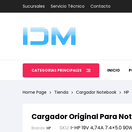
Sucursales
Servicio Técnico
Contacto
CATEGORÍAS PRINCIPALES
INICIO
P
Home Page
Tienda
Cargador Notebook
HP
Cargador Original Para Not
SKU:
I-HP 19V 4,74A 7.4×5.0 90
Brands:
HP