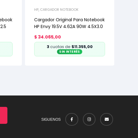
HP
,
CARGADOR NOTEBOOK
tebook
Cargador Original Para Notebook
2.5
HP Envy 19.5V 4.62A 90W 4.5X3.0
$
34.065,00
0
3
cuotas de
$11.355,00
SIN INTERÉS
SIGUENOS