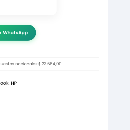
or WhatsApp
puestos nacionales:
$
23.664,00
book
,
HP