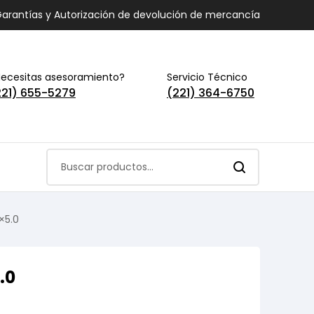
arantías y Autorización de devolución de mercancía
ecesitas asesoramiento?
Servicio Técnico
221) 655-5279
(221) 364-6750
×5.0
.0