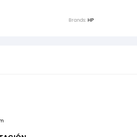
Brands:
HP
mm