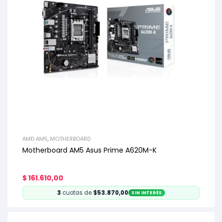
AMD AM5
,
MOTHERBOARD
Motherboard AM5 Asus Prime A620M-K
$
161.610,00
3
cuotas de
$53.870,00
SIN INTERÉS