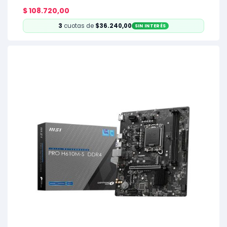
$
108.720,00
3
cuotas de
$36.240,00
SIN INTERÉS