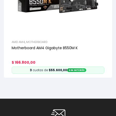
AMD AM4
,
MOTHERBOARD
Motherboard AM4 Gigabyte B550M K
$
166.800,00
3
cuotas de
$55.600,00
SIN INTERÉS