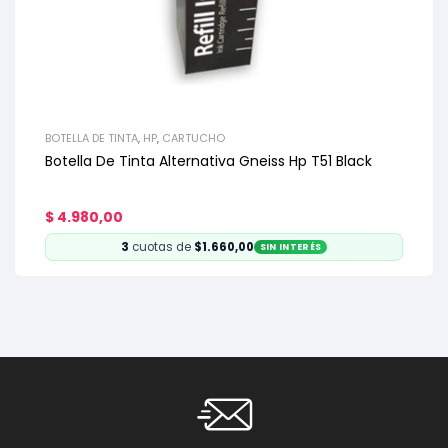
BOTELLA DE TINTA
,
HP
,
CARTUCHO
Botella De Tinta Alternativa Gneiss Hp T51 Black
$
4.980,00
3
cuotas de
$1.660,00
SIN INTERÉS