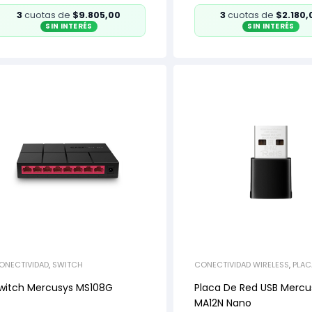
3
cuotas de
$9.805,00
3
cuotas de
$2.180,
SIN INTERÉS
SIN INTERÉS
ONECTIVIDAD
,
SWITCH
CONECTIVIDAD WIRELESS
,
PLAC
USB
witch Mercusys MS108G
Placa De Red USB Mercu
MA12N Nano