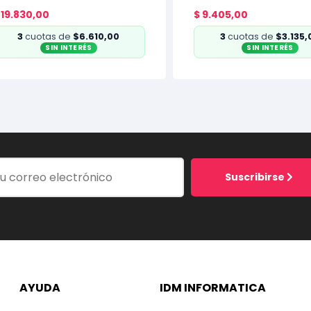
19.830,00
$
9.405,00
3
cuotas de
$6.610,00
3
cuotas de
$3.135,
SIN INTERÉS
SIN INTERÉS
Suscribirse
AYUDA
IDM INFORMATICA