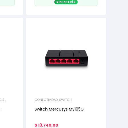
SIN INTERÉS
GLE
CONECTIVIDAD
,
SWITCH
s
Switch Mercusys MS105G
$
13.740,00