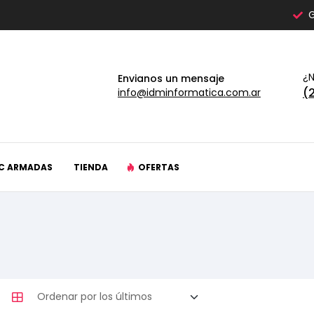
G
¿N
Envianos un mensaje
(
info@idminformatica.com.ar
C ARMADAS
TIENDA
OFERTAS