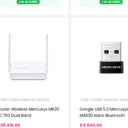
SIN INTERÉS
SIN INTERÉS
ONECTIVIDAD WIRELESS
,
ROUTER
CONECTIVIDAD WIRELESS
,
DON
BLUETOOTH
outer Wireless Mercusys MR20
Dongle USB 5.3 Mercusy
C750 Dual Band
MA530 Nano Bluetooth
29.415,00
$
6.540,00