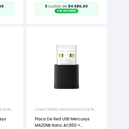
00
3
cuotas de
$4.580,00
SIN INTERÉS
A DE RED
CONECTIVIDAD WIRELESS
,
PLACA DE RED
USB
sys
Placa De Red USB Mercusys
MA20NB Nano AC650 +